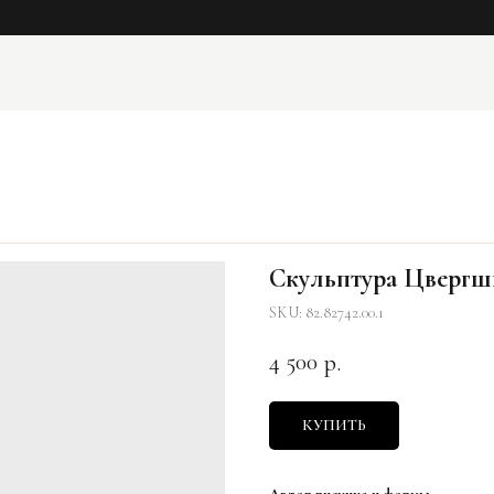
Скульптура Цвергшн
SKU:
82.82742.00.1
4 500
р.
КУПИТЬ