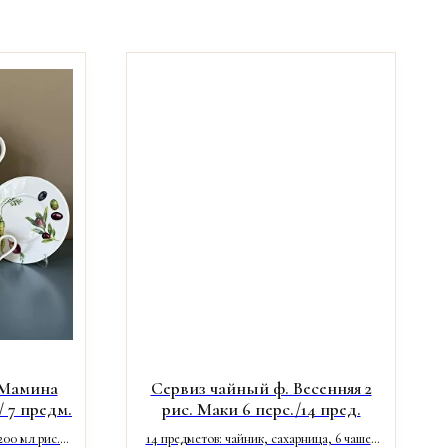
 Мамина
Сервиз чайный ф. Весенняя 2
 7 предм.
рис. Маки 6 перс./14 пред.
200 мл рис.
14 предметов: чайник, сахарница, 6 чашек