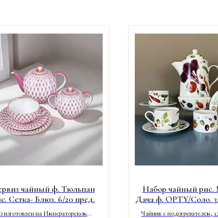
ервиз чайный ф. Тюльпан
Набор чайный рис.
с. Сетка- Блюз. 6/20 пред.
Дача ф. OPTY/Соло. 3/
з изготовлен на Императорском
Чайник с подогревателем, 1