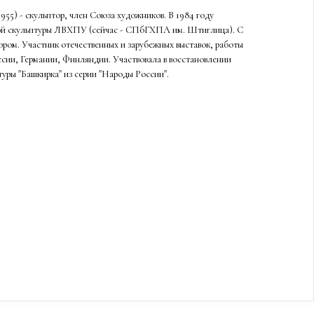
55) - скульптор, член Союза художников. В 1984 году
ой скульптуры ЛВХПУ (сейчас - СПбГХПА им. Штиглица). С
ором. Участник отечественных и зарубежных выставок, работы
ссии, Германии, Финляндии. Участвовала в восстановлении
туры "Башкирка" из серии "Народы России".