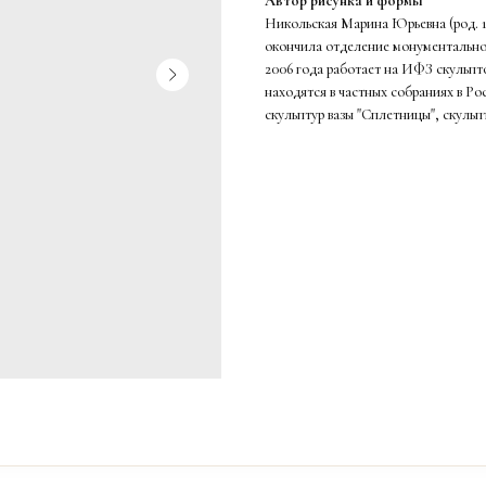
Автор рисунка и формы
Никольская Марина Юрьевна (род. 19
окончила отделение монументальн
2006 года работает на ИФЗ скульпт
находятся в частных собраниях в Ро
скульптур вазы "Сплетницы", скульп