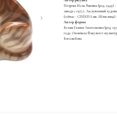
Автор рисунка
Петрова Неля Львовна (род. 1949) 
завода с 1975 г. Заслуженный худ
(сейчас - СПбХПА им. Штиглица).
Автор формы
Белаш Галина Анатольевна (род. 19
года. Окончила Факультет скульпт
Боголюбова.