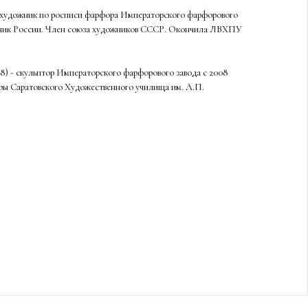
- художник по росписи фарфора Императорского фарфорового
ожник России. Член союза художников СССР. Окончила ЛВХПУ
78) - скульптор Императорского фарфорового завода с 2008
уры Саратовского Художественного училища им. А.П.