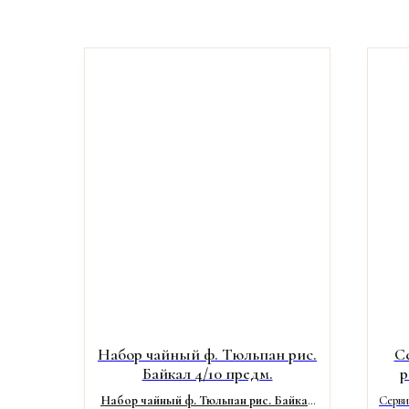
Набор чайный ф. Тюльпан рис.
С
Байкал 4/10 предм.
р
Набор чайный ф. Тюльпан рис. Байкал
Серви