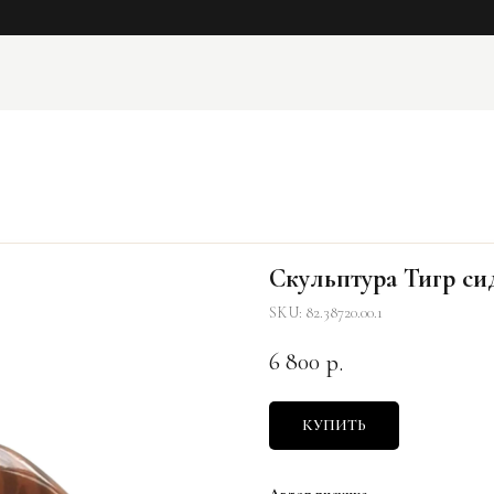
Скульптура Тигр сид
SKU:
82.38720.00.1
6 800
р.
КУПИТЬ